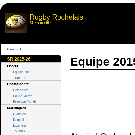
Rugby Rochelais
Site non officiel
Accueil
Equipe 201
SR 2025-26
Effectif
Equipe Pro
Transferts
Championnat
Calendrier
Feuille Match
Prochain Match
Statistiques
Globales
Domicile
Exterieur
Joueurs