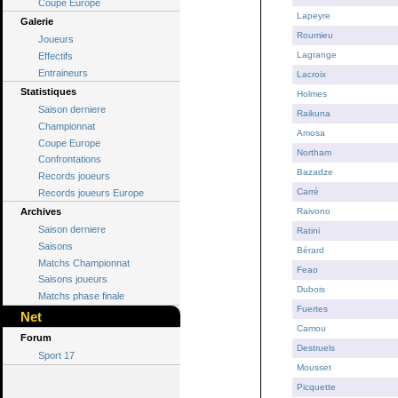
Coupe Europe
Lapeyre
Galerie
Roumieu
Joueurs
Lagrange
Effectifs
Entraineurs
Lacroix
Statistiques
Holmes
Saison derniere
Raikuna
Championnat
Amosa
Coupe Europe
Northam
Confrontations
Bazadze
Records joueurs
Carré
Records joueurs Europe
Archives
Raivono
Saison derniere
Ratini
Saisons
Bérard
Matchs Championnat
Feao
Saisons joueurs
Dubois
Matchs phase finale
Fuertes
Net
Camou
Forum
Destruels
Sport 17
Mousset
Picquette