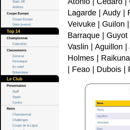
Atonio | Cedaro |
Stats Jiff
Arbitres
Lagarde | Audy | F
Coupe Europe
Coupe Europe
Veivuke | Guilon 
Stats joueurs
Top 14
Barraque | Guyot |
Championnat
Calendrier
Vaslin | Aguillon 
Classements
Holmes | Raikuna 
General
Periodique
En relief
| Feao | Dubois | 
Britannique
Le Club
Presentation
Staff
Stade
Centre
Nom
Retro
Herry
Championnat
Aguillon
Challenges
Januarie
Coupe de la Ligue
Gau