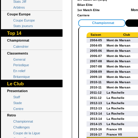
Stats Jiff
Bilan Elite
Arbitres
Mont
1er Match Elite
Coupe Europe
Carriere
Coupe Europe
Championnat
Stats joueurs
Top 14
Saison
Club
Championnat
2004-05
Mont de Marsan
2004-05
Mont de Marsan
Calendrier
2005-06
Mont de Marsan
Classements
2006-07
Mont de Marsan
General
2007-08
Mont de Marsan
Periodique
2007-08
Mont de Marsan
En relief
2008-09
Mont de Marsan
Britannique
2009-10
Mont de Marsan
2010-11
Mont de Marsan
Le Club
2010-11
Mont de Marsan
Presentation
2011-12
La Rochelle
Staff
2011-12
La Rochelle
Stade
2012-13
La Rochelle
2012-13
La Rochelle
Centre
2013-14
La Rochelle
Retro
2013-14
La Rochelle
Championnat
2014-15
La Rochelle
Challenges
2015-16
France VII
Coupe de la Ligue
2016-17
France VII