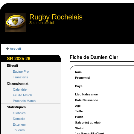
Rugby Rochelais
Site non officiel
Accueil
Fiche de Damien Cler
SR 2025-26
Effectif
Equipe Pro
Nom
Transferts
Prenom(s)
Championnat
Pays
Calendrier
Lieu Naissance
Feuille Match
Date Naissance
Prochain Match
Age
Statistiques
Taille
Globales
Poids
Domicile
Saison(s) au club
Exterieur
Statut
Joueurs
1er Match SR (Chpt)