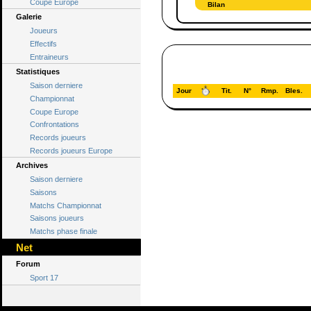
Coupe Europe
Bilan
Galerie
Joueurs
Effectifs
Entraineurs
Statistiques
Saison derniere
Jour
Tit.
N°
Rmp.
Bles.
Championnat
Coupe Europe
Confrontations
Records joueurs
Records joueurs Europe
Archives
Saison derniere
Saisons
Matchs Championnat
Saisons joueurs
Matchs phase finale
Net
Forum
Sport 17