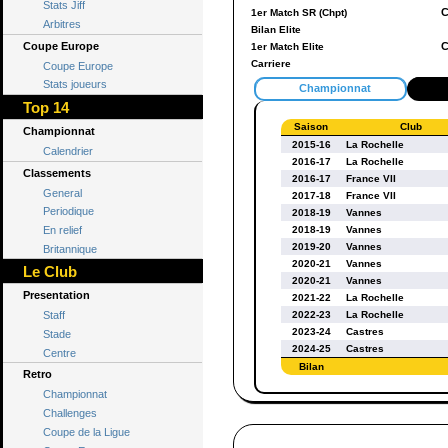
Stats Jiff
C
1er Match SR (Chpt)
Arbitres
Bilan Elite
Coupe Europe
C
1er Match Elite
Carriere
Coupe Europe
Stats joueurs
Championnat
Top 14
Saison
Club
Championnat
2015-16
La Rochelle
Calendrier
2016-17
La Rochelle
Classements
2016-17
France VII
General
2017-18
France VII
Periodique
2018-19
Vannes
En relief
2018-19
Vannes
2019-20
Vannes
Britannique
2020-21
Vannes
Le Club
2020-21
Vannes
Presentation
2021-22
La Rochelle
Staff
2022-23
La Rochelle
2023-24
Castres
Stade
2024-25
Castres
Centre
Bilan
Retro
Championnat
Challenges
Coupe de la Ligue