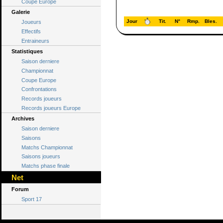
Coupe Europe
Galerie
Jour
Tit.
N°
Rmp.
Bles.
Joueurs
Effectifs
Entraineurs
Statistiques
Saison derniere
Championnat
Coupe Europe
Confrontations
Records joueurs
Records joueurs Europe
Archives
Saison derniere
Saisons
Matchs Championnat
Saisons joueurs
Matchs phase finale
Net
Forum
Sport 17