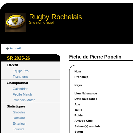
Rugby Rochelais
Site non officiel
Accueil
Fiche de Pierre Popelin
SR 2025-26
Effectif
Equipe Pro
Nom
Transferts
Prenom(s)
Championnat
Pays
Calendrier
Lieu Naissance
Feuille Match
Date Naissance
Prochain Match
Age
Statistiques
Taille
Globales
Poids
Domicile
Arrivee Club
Exterieur
Saison(s) au club
Joueurs
Statut