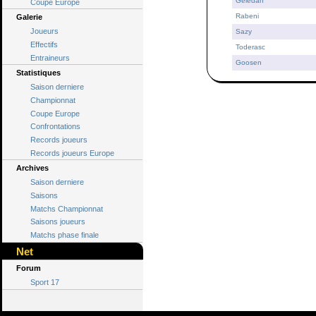
Geledan
Coupe Europe
Rabeni
Galerie
Joueurs
Sazy
Effectifs
Toderasc
Entraineurs
Goosen
Statistiques
Saison derniere
Championnat
Coupe Europe
Confrontations
Records joueurs
Records joueurs Europe
Archives
Saison derniere
Saisons
Matchs Championnat
Saisons joueurs
Matchs phase finale
Net
Forum
Sport 17