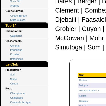
Bares | Berger | B
Stats Jiff
Arbitres
Clement | Combezo
Coupe Europe
Coupe Europe
Djebaili | Faasale
Stats joueurs
Top 14
Grobler | Guyon | 
Championnat
Calendrier
McGowan | Mohr | 
Classements
Simutoga | Som | 
General
Periodique
En relief
Britannique
Le Club
Presentation
Staff
Nom
Stade
Cestaro
Centre
Dall igna
Retro
D'Aram De Valada
Championnat
Garcia
Challenges
Gaugau
Coupe de la Ligue