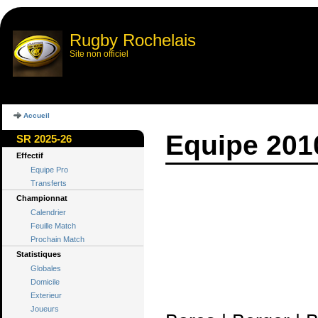
Rugby Rochelais
Site non officiel
Accueil
Equipe 201
SR 2025-26
Effectif
Equipe Pro
Transferts
Championnat
Calendrier
Feuille Match
Prochain Match
Statistiques
Globales
Domicile
Exterieur
Joueurs