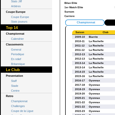
Stats Jiff
Bilan Elite
Arbitres
1er Match Elite
Coupe Europe
Surnom
Carriere
Coupe Europe
Stats joueurs
Championnat
Top 14
Saison
Club
Championnat
2009-10
Biarritz
Calendrier
2010-11
La Rochelle
Classements
2011-12
La Rochelle
General
2011-12
La Rochelle
Periodique
2012-13
La Rochelle
2012-13
La Rochelle
En relief
2013-14
La Rochelle
Britannique
2013-14
La Rochelle
Le Club
2014-15
La Rochelle
Presentation
2015-16
La Rochelle
2016-17
Oyonnax
Staff
2017-18
Oyonnax
Stade
2018-19
Oyonnax
Centre
2019-20
Oyonnax
Retro
2020-21
Oyonnax
Championnat
2021-22
Oyonnax
Challenges
2021-22
Oyonnax
Coupe de la Ligue
2022-23
Oyonnax