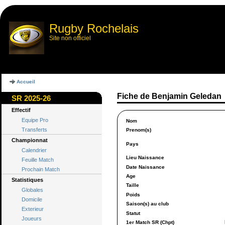
Rugby Rochelais
Site non officiel
Accueil
Fiche de Benjamin Geledan
SR 2025-26
Effectif
Equipe Pro
Nom
Transferts
Prenom(s)
Championnat
Pays
Calendrier
Lieu Naissance
Feuille Match
Date Naissance
Prochain Match
Age
Statistiques
Taille
Globales
Poids
Domicile
Saison(s) au club
Exterieur
Statut
Joueurs
1er Match SR (Chpt)