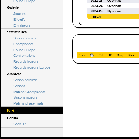
2022-23
Oyonnax
Coupe Europe
2023-24
Oyonnax
Galerie
2024-25
Oyonnax
Joueurs
Bilan
Effectifs
Entraineurs
Statistiques
Saison derniere
Championnat
Coupe Europe
Jour
Tit.
N°
Rmp.
Bles.
Confrontations
Records joueurs
Records joueurs Europe
Archives
Saison derniere
Saisons
Matchs Championnat
Saisons joueurs
Matchs phase finale
Net
Forum
Sport 17