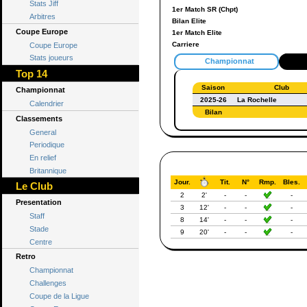
Stats Jiff
1er Match SR (Chpt)
Arbitres
Bilan Elite
Coupe Europe
1er Match Elite
Carriere
Coupe Europe
Stats joueurs
Championnat
Top 14
Saison
Club
Championnat
2025-26
La Rochelle
Calendrier
Bilan
Classements
General
Periodique
En relief
Britannique
Jour.
Tit.
N°
Rmp.
Bles.
Le Club
2
2'
-
-
-
Presentation
3
12'
-
-
-
Staff
8
14'
-
-
-
Stade
9
20'
-
-
-
Centre
Retro
Championnat
Challenges
Coupe de la Ligue