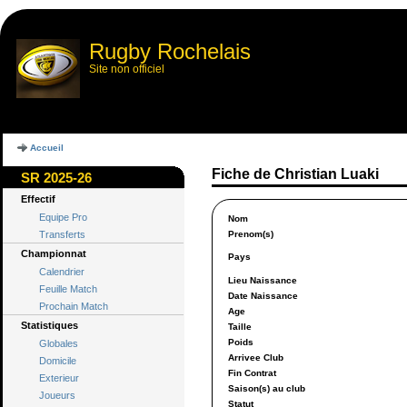
Rugby Rochelais
Site non officiel
Accueil
Fiche de Christian Luaki
SR 2025-26
Effectif
Equipe Pro
Nom
Transferts
Prenom(s)
Championnat
Pays
Calendrier
Lieu Naissance
Feuille Match
Date Naissance
Prochain Match
Age
Statistiques
Taille
Poids
Globales
Arrivee Club
Domicile
Fin Contrat
Exterieur
Saison(s) au club
Joueurs
Statut