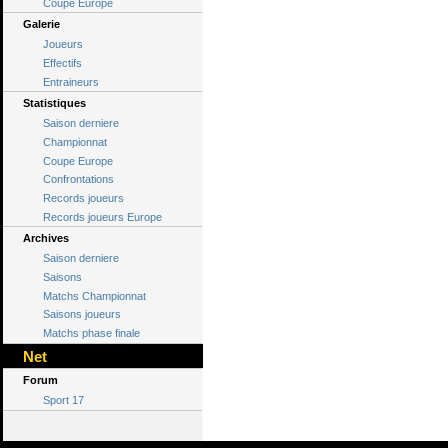
Coupe Europe
Galerie
Joueurs
Effectifs
Entraineurs
Statistiques
Saison derniere
Championnat
Coupe Europe
Confrontations
Records joueurs
Records joueurs Europe
Archives
Saison derniere
Saisons
Matchs Championnat
Saisons joueurs
Matchs phase finale
Net
Forum
Sport 17