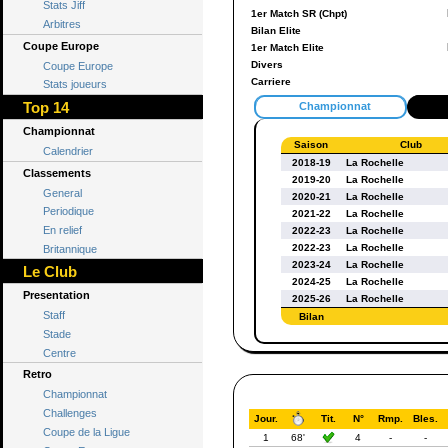
Stats Jiff
1er Match SR (Chpt)
Arbitres
Bilan Elite
Coupe Europe
1er Match Elite
Divers
Coupe Europe
Carriere
Stats joueurs
Top 14
Championnat
Championnat
Saison
Club
Calendrier
2018-19
La Rochelle
Classements
2019-20
La Rochelle
General
2020-21
La Rochelle
Periodique
2021-22
La Rochelle
En relief
2022-23
La Rochelle
2022-23
La Rochelle
Britannique
2023-24
La Rochelle
Le Club
2024-25
La Rochelle
Presentation
2025-26
La Rochelle
Staff
Bilan
Stade
Centre
Retro
Championnat
Challenges
Jour.
Tit.
N°
Rmp.
Bles.
Coupe de la Ligue
1
68'
4
-
-