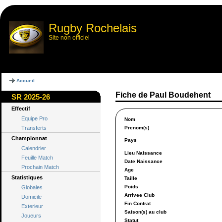
Rugby Rochelais
Site non officiel
Accueil
Fiche de Paul Boudehent
SR 2025-26
Effectif
Equipe Pro
Nom
Transferts
Prenom(s)
Championnat
Pays
Calendrier
Lieu Naissance
Feuille Match
Date Naissance
Prochain Match
Age
Statistiques
Taille
Poids
Globales
Arrivee Club
Domicile
Fin Contrat
Exterieur
Saison(s) au club
Joueurs
Statut