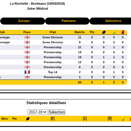
La Rochelle - Bordeaux (24/03/2018)
Joker Médical
Europe
Palmares
Selections
lub
Pays
Chpt
Matchs
Pts
arnegie
2eme Division
11
0
0
0
0
arnegie
2eme Division
9
0
0
2
0
Premiership
11
0
0
1
0
Premiership
15
0
0
0
0
Premiership
16
5
1
1
0
Premiership
12
0
0
0
0
Premiership
6
0
0
0
0
Top 14
2
0
0
1
0
n
Premiership
1
0
0
0
0
83
5
1
5
0
Statistiques detaillees
Bles.
Pts