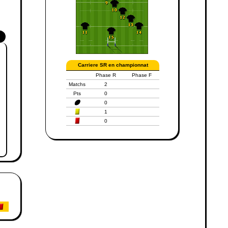
Carriere SR en championnat
Phase R
Phase F
Matchs
2
Pts
0
0
1
0