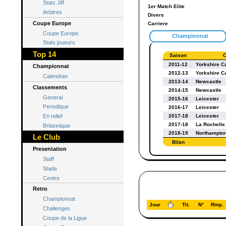
Stats Jiff
1er Match Elite
Arbitres
Divers
Coupe Europe
Carriere
Coupe Europe
Championnat
Stats joueurs
Top 14
Saison
C
2011-12
Yorkshire C
Championnat
2012-13
Yorkshire C
Calendrier
2013-14
Newcastle
Classements
2014-15
Newcastle
General
2015-16
Leicester
Periodique
2016-17
Leicester
En relief
2017-18
Leicester
2017-18
La Rochelle
Britannique
2018-19
Northampto
Le Club
Bilan
Presentation
Staff
Stade
Centre
Retro
Championnat
Jour
Tit.
N°
Rmp.
Challenges
Coupe de la Ligue