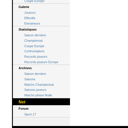
Coupe Europe
Galerie
Joueurs
Effectifs
Entraineurs
Statistiques
Saison derniere
Championnat
Coupe Europe
Confrontations
Records joueurs
Records joueurs Europe
Archives
Saison derniere
Saisons
Matchs Championnat
Saisons joueurs
Matchs phase finale
Net
Forum
Sport 17