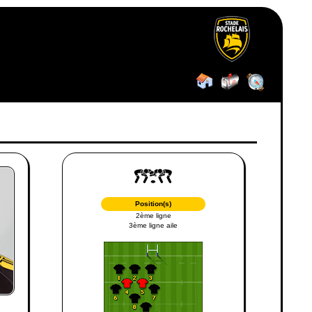
Position(s)
2ème ligne
3ème ligne aile