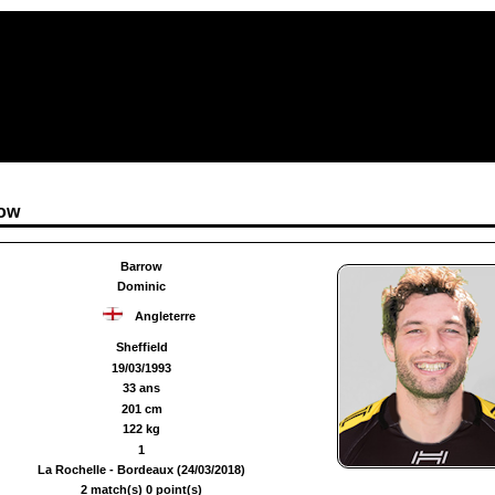
row
Barrow
Dominic
Angleterre
Sheffield
19/03/1993
33 ans
201 cm
122 kg
1
La Rochelle - Bordeaux (24/03/2018)
2 match(s) 0 point(s)