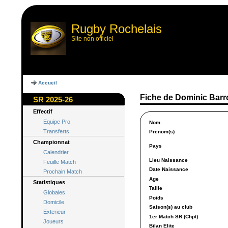
Rugby Rochelais
Site non officiel
Accueil
Fiche de Dominic Bar
SR 2025-26
Effectif
Equipe Pro
Nom
Transferts
Prenom(s)
Championnat
Pays
Calendrier
Lieu Naissance
Feuille Match
Date Naissance
Prochain Match
Age
Statistiques
Taille
Globales
Poids
Domicile
Saison(s) au club
Exterieur
1er Match SR (Chpt)
Joueurs
Bilan Elite