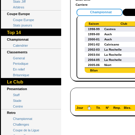
Stats Jiff
Carriere
Arbitres
Championnat
Coupe Europe
Coupe Europe
Saison
Club
Stats joueurs
1998-99
Castres
Top 14
1999-00
Auch
Championnat
2000-01
Auch
2001-02
Calvisano
Calendrier
2002-03
La Rochelle
Classements
2003-04
La Rochelle
General
2004-05
La Rochelle
Periodique
2005-06
Niort
En relief
Bilan
Britannique
Le Club
Presentation
Staff
Stade
Centre
Jour
Tit.
N°
Rmp.
Bles.
Retro
Championnat
Challenges
Coupe de la Ligue