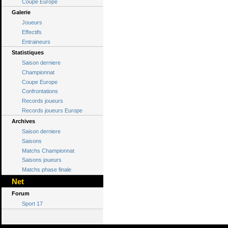
Coupe Europe
Galerie
Joueurs
Effectifs
Entraineurs
Statistiques
Saison derniere
Championnat
Coupe Europe
Confrontations
Records joueurs
Records joueurs Europe
Archives
Saison derniere
Saisons
Matchs Championnat
Saisons joueurs
Matchs phase finale
Net
Forum
Sport 17