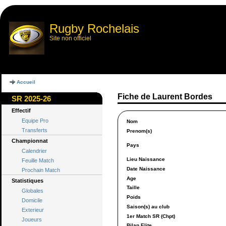
Rugby Rochelais
Site non officiel
Accueil
Fiche de Laurent Bordes
SR 2025-26
Effectif
Equipe Pro
Nom
Transferts
Prenom(s)
Championnat
Pays
Calendrier
Lieu Naissance
Feuille Match
Date Naissance
Prochain Match
Age
Statistiques
Taille
Globales
Poids
Domicile
Saison(s) au club
Exterieur
1er Match SR (Chpt)
Joueurs
Bilan Elite