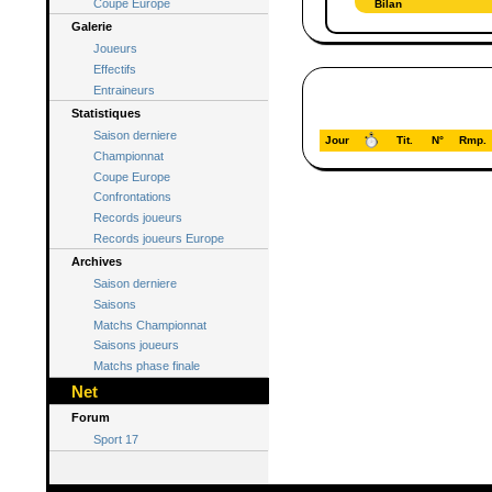
Coupe Europe
Bilan
Galerie
Joueurs
Effectifs
Entraineurs
Statistiques
Saison derniere
Jour
Tit.
N°
Rmp.
Championnat
Coupe Europe
Confrontations
Records joueurs
Records joueurs Europe
Archives
Saison derniere
Saisons
Matchs Championnat
Saisons joueurs
Matchs phase finale
Net
Forum
Sport 17