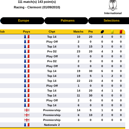
111 match(s) 143 point(s)
Racing - Clermont (01/09/2010)
International
Europe
Palmares
Selections
lub
Pays
Chpt
Matchs
Pts
Top 14
10
20
4
0
0
Play Off
2
0
0
0
0
Top 14
5
15
3
0
0
Pro D2
23
20
4
3
0
Play Off
0
0
0
0
0
Pro D2
2
0
0
0
0
Play Off
0
0
0
0
0
Top 14
19
30
6
0
0
Top 14
19
5
1
2
0
Top 14
22
23
4
0
0
Play Off
1
0
0
0
0
Top 14
14
20
4
1
0
Top 14
11
30
6
0
0
Play Off
2
0
0
0
0
Top 14
6
0
0
0
0
Premiership
14
5
1
0
0
Premiership
6
10
2
0
0
Premiership
3
0
0
0
0
Nationale 2