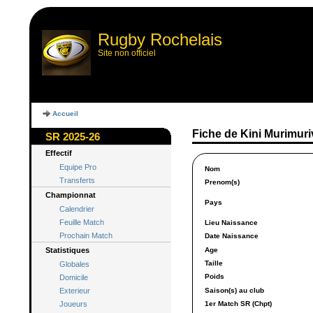
Rugby Rochelais
Site non officiel
Accueil
Fiche de Kini Murimuri
SR 2025-26
Effectif
Equipe Pro
Nom
Transferts
Prenom(s)
Championnat
Pays
Calendrier
Feuille Match
Lieu Naissance
Prochain Match
Date Naissance
Age
Statistiques
Taille
Globales
Poids
Domicile
Exterieur
Saison(s) au club
Joueurs
1er Match SR (Chpt)