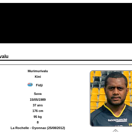
valu
Murimurivalu
Kini
Fidji
Suva
15/05/1989
37 ans
176 cm
95 kg
8
La Rochelle - Oyonnax (25/08/2012)