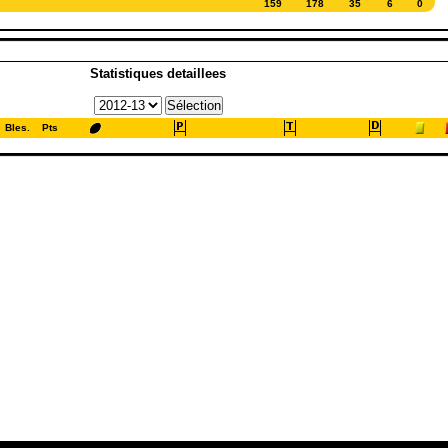
159
178
35
6
0
Statistiques detaillees
Bles.
Pts