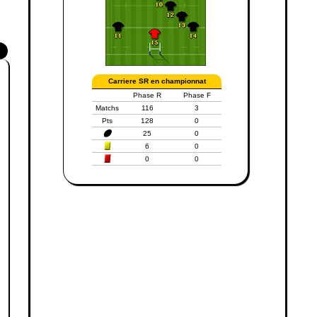
Carriere SR en championnat
Phase R
Phase F
Matchs
116
3
Pts
128
0
25
0
6
0
0
0