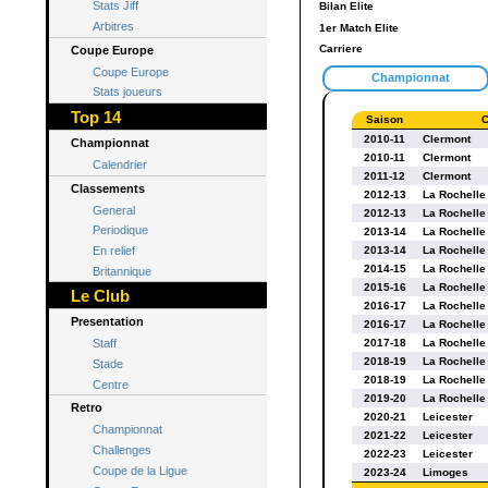
Stats Jiff
Bilan Elite
Arbitres
1er Match Elite
Carriere
Coupe Europe
Coupe Europe
Championnat
Stats joueurs
Top 14
Saison
C
2010-11
Clermont
Championnat
2010-11
Clermont
Calendrier
2011-12
Clermont
Classements
2012-13
La Rochelle
General
2012-13
La Rochelle
Periodique
2013-14
La Rochelle
En relief
2013-14
La Rochelle
2014-15
La Rochelle
Britannique
2015-16
La Rochelle
Le Club
2016-17
La Rochelle
Presentation
2016-17
La Rochelle
Staff
2017-18
La Rochelle
2018-19
La Rochelle
Stade
2018-19
La Rochelle
Centre
2019-20
La Rochelle
Retro
2020-21
Leicester
Championnat
2021-22
Leicester
Challenges
2022-23
Leicester
Coupe de la Ligue
2023-24
Limoges