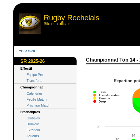
Rugby Rochelais
Site non officiel
Accueil
Championnat Top 14 - 
SR 2025-26
Effectif
Equipe Pro
Repartion poi
Transferts
Championnat
Essai
Calendrier
Transformation
Penalite
Feuille Match
Drop
Prochain Match
Statistiques
Globales
Domicile
20
Exterieur
14
14
Joueurs
12
12