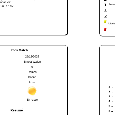
Banos 75'
Hastoy
 39' 47' 60'
Alldrit
Infos Match
28/12/2025
Ernest Wallon
0
Ramos
Bonne
:
Frais
1 →
2 →
3 →
En rafale
4 →
5 →
Résumé
6 →