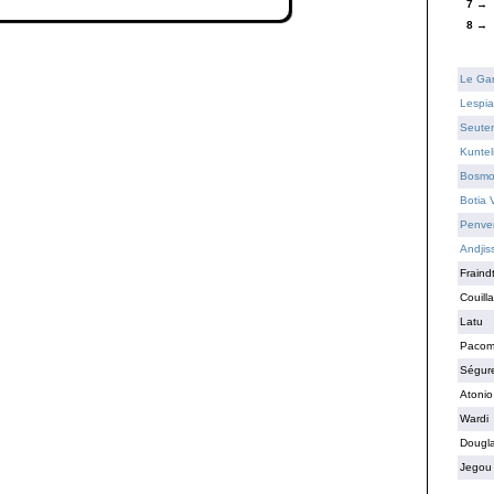
7 →
8 →
Le Gar
Lespia
Seuten
Kuntel
Bosmo
Botia 
Penve
Andjis
Fraind
Couill
Latu
Paco
Ségur
Atonio
Wardi
Dougl
Jegou