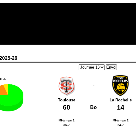
2025-26
nts
-
Toulouse
La Rochelle
60
14
Bo
Mi-temps 1
Mi-temps 2
36-7
24-7