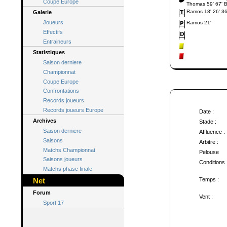
Coupe Europe
Thomas 59' 67' 
Ramos 18' 26' 36'
Galerie
Joueurs
Ramos 21'
Effectifs
Entraineurs
Statistiques
Saison derniere
Championnat
Coupe Europe
Confrontations
Records joueurs
Records joueurs Europe
Date :
Archives
Stade :
Saison derniere
Affluence :
Saisons
Arbitre :
Matchs Championnat
Pelouse
Saisons joueurs
Conditions 
Matchs phase finale
Net
Temps :
Forum
Vent :
Sport 17