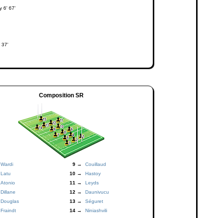
 6' 67'
t 37'
Composition SR
Wardi
9 →
Couillaud
Latu
10 →
Hastoy
Atonio
11 →
Leyds
Dillane
12 →
Daunivucu
Douglas
13 →
Séguret
Fraindt
14 →
Niniashvili