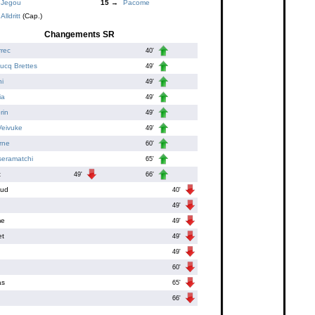
Jegou
15 →
Pacome
Alldritt
(Cap.)
Changements SR
rec
40'
ucq Brettes
49'
i
49'
ia
49'
rin
49'
Veivuke
49'
rne
60'
seramatchi
65'
t
49'
66'
aud
40'
49'
me
49'
et
49'
49'
60'
as
65'
66'