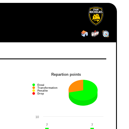
Repartion points
Essai
Transformation
Penalite
Drop
10
7
7
7
7