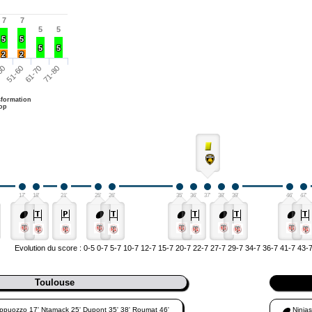
7
7
7
7
5
5
5
5
5
5
5
5
5
5
5
5
2
2
2
2
50
51-60
61-70
71-80
formation
op
17'
18'
21'
25'
26'
35'
36'
37'
38'
39'
46'
47'
Evolution du score : 0-5 0-7 5-7 10-7 12-7 15-7 20-7 22-7 27-7 29-7 34-7 36-7 41-7 43
Toulouse
ppuozzo 17' Ntamack 25' Dupont 35' 38' Roumat 46'
Ninias