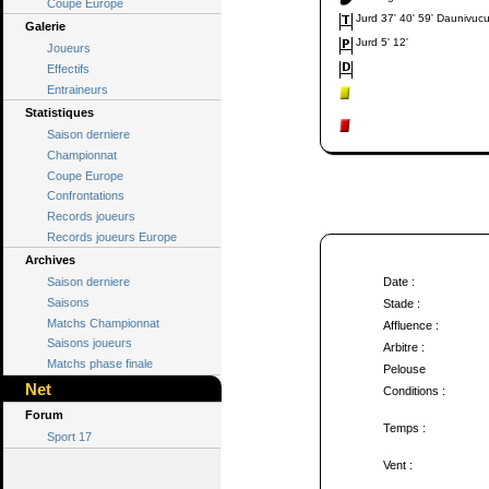
Coupe Europe
Jurd 37' 40' 59' Daunivucu
Galerie
Jurd 5' 12'
Joueurs
Effectifs
Entraineurs
Statistiques
Saison derniere
Championnat
Coupe Europe
Confrontations
Records joueurs
Records joueurs Europe
Archives
Saison derniere
Date :
Saisons
Stade :
Matchs Championnat
Affluence :
Saisons joueurs
Arbitre :
Matchs phase finale
Pelouse
Net
Conditions :
Forum
Temps :
Sport 17
Vent :