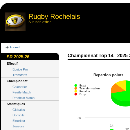
Rugby Rochelais
Site non officiel
Accueil
Championnat Top 14 - 2025-
SR 2025-26
Effectif
Equipe Pro
Repartion points
Transferts
Championnat
Essai
Calendrier
Transformation
Penalite
Feuille Match
Drop
Prochain Match
Statistiques
Globales
Domicile
20
Exterieur
14
14
Joueurs
12
12