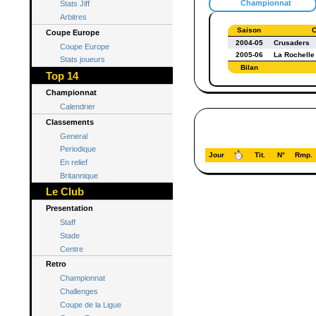
Championnat
Stats Jiff
Arbitres
Saison
C
Coupe Europe
2004-05
Crusaders
Coupe Europe
2005-06
La Rochelle
Stats joueurs
Bilan
Top 14
Championnat
Calendrier
Classements
General
Periodique
Jour
Tit.
N°
Rmp.
En relief
Britannique
Le Club
Presentation
Staff
Stade
Centre
Retro
Championnat
Challenges
Coupe de la Ligue