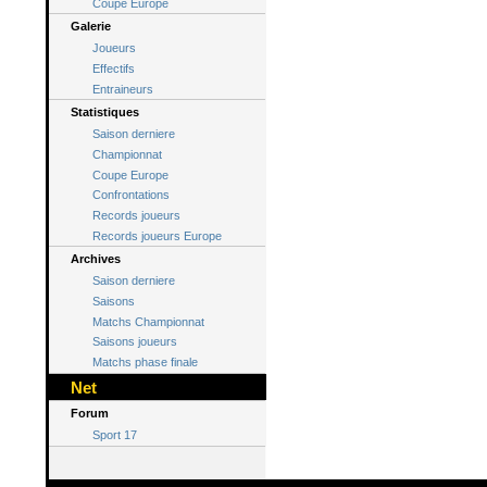
Coupe Europe
Galerie
Joueurs
Effectifs
Entraineurs
Statistiques
Saison derniere
Championnat
Coupe Europe
Confrontations
Records joueurs
Records joueurs Europe
Archives
Saison derniere
Saisons
Matchs Championnat
Saisons joueurs
Matchs phase finale
Net
Forum
Sport 17