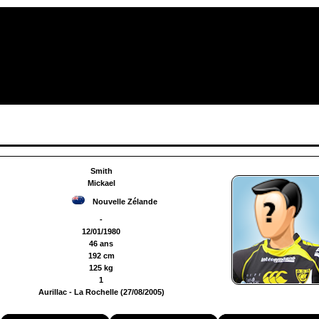
h
Smith
Mickael
Nouvelle Zélande
-
12/01/1980
46 ans
192 cm
125 kg
1
Aurillac - La Rochelle (27/08/2005)