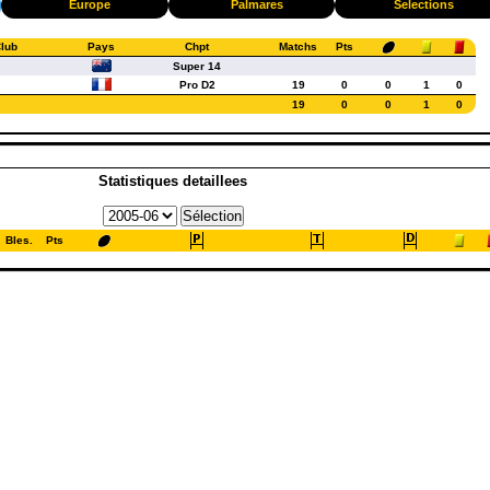
Europe
Palmares
Selections
lub
Pays
Chpt
Matchs
Pts
Super 14
Pro D2
19
0
0
1
0
19
0
0
1
0
Statistiques detaillees
Bles.
Pts