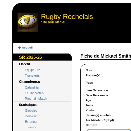
Rugby Rochelais
Site non officiel
Accueil
Fiche de Mickael Smit
SR 2025-26
Effectif
Equipe Pro
Nom
Transferts
Prenom(s)
Championnat
Pays
Calendrier
Lieu Naissance
Feuille Match
Date Naissance
Prochain Match
Age
Statistiques
Taille
Poids
Globales
Saison(s) au club
Domicile
1er Match SR (Chpt)
Exterieur
Carriere
Joueurs