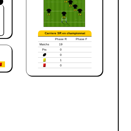
Carriere SR en championnat
Phase R
Phase F
Matchs
19
Pts
0
0
1
0