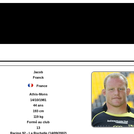
Jacob
Franck
France
Athis-Mons
14/10/1981
44 ans
193 cm
119 kg
Formé au club
13
Racing 92 - La Rochelle (14/09/2002)