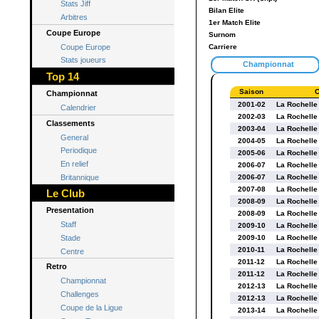
Stats Jiff
Bilan Elite
Arbitres
1er Match Elite
Coupe Europe
Surnom
Coupe Europe
Carriere
Stats joueurs
Championnat
Top 14
Saison
C
Championnat
2001-02
La Rochelle
Calendrier
2002-03
La Rochelle
Classements
2003-04
La Rochelle
General
2004-05
La Rochelle
Periodique
2005-06
La Rochelle
En relief
2006-07
La Rochelle
Britannique
2006-07
La Rochelle
2007-08
La Rochelle
Le Club
2008-09
La Rochelle
Presentation
2008-09
La Rochelle
Staff
2009-10
La Rochelle
Stade
2009-10
La Rochelle
2010-11
La Rochelle
Centre
2011-12
La Rochelle
Retro
2011-12
La Rochelle
Championnat
2012-13
La Rochelle
Challenges
2012-13
La Rochelle
Coupe de la Ligue
2013-14
La Rochelle