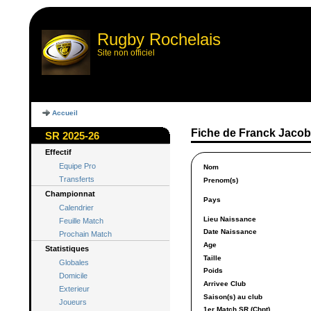
Rugby Rochelais
Site non officiel
Accueil
Fiche de Franck Jacob
SR 2025-26
Effectif
Equipe Pro
Nom
Transferts
Prenom(s)
Championnat
Pays
Calendrier
Lieu Naissance
Feuille Match
Date Naissance
Prochain Match
Age
Statistiques
Taille
Globales
Poids
Domicile
Arrivee Club
Exterieur
Saison(s) au club
Joueurs
1er Match SR (Chpt)