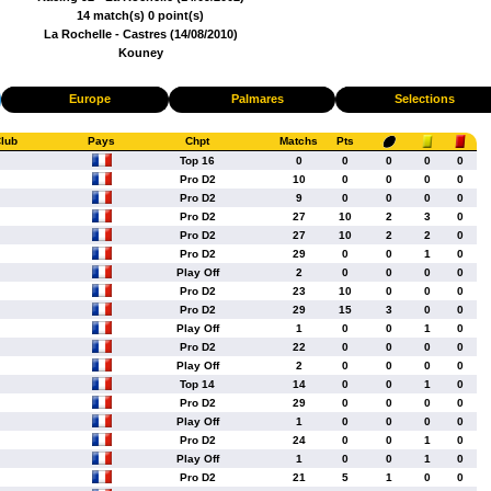
14 match(s) 0 point(s)
La Rochelle - Castres (14/08/2010)
Kouney
Europe
Palmares
Selections
lub
Pays
Chpt
Matchs
Pts
Top 16
0
0
0
0
0
Pro D2
10
0
0
0
0
Pro D2
9
0
0
0
0
Pro D2
27
10
2
3
0
Pro D2
27
10
2
2
0
Pro D2
29
0
0
1
0
Play Off
2
0
0
0
0
Pro D2
23
10
0
0
0
Pro D2
29
15
3
0
0
Play Off
1
0
0
1
0
Pro D2
22
0
0
0
0
Play Off
2
0
0
0
0
Top 14
14
0
0
1
0
Pro D2
29
0
0
0
0
Play Off
1
0
0
0
0
Pro D2
24
0
0
1
0
Play Off
1
0
0
1
0
Pro D2
21
5
1
0
0