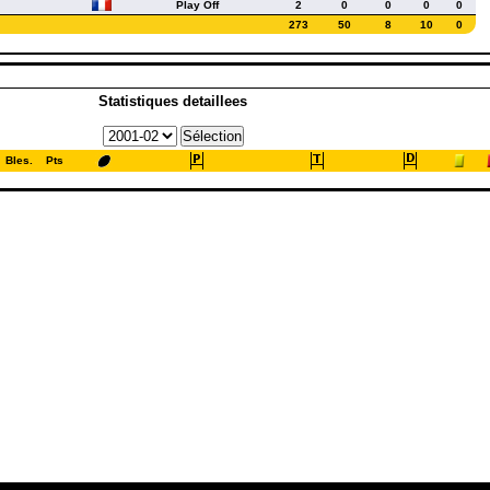
Play Off
2
0
0
0
0
273
50
8
10
0
Statistiques detaillees
Bles.
Pts