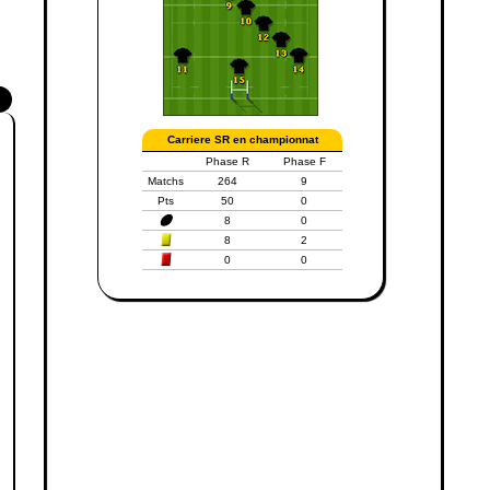
Carriere SR en championnat
Phase R
Phase F
Matchs
264
9
Pts
50
0
8
0
8
2
0
0