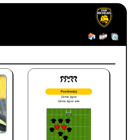
Position(s)
2ème ligne
3ème ligne aile