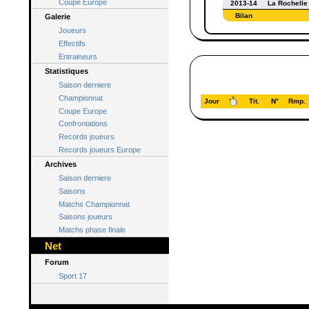
Coupe Europe
2013-14
La Rochelle
Bilan
Galerie
Joueurs
Effectifs
Entraineurs
Statistiques
Saison derniere
Championnat
Jour
Tit.
N°
Rmp.
Coupe Europe
Confrontations
Records joueurs
Records joueurs Europe
Archives
Saison derniere
Saisons
Matchs Championnat
Saisons joueurs
Matchs phase finale
Net
Forum
Sport 17