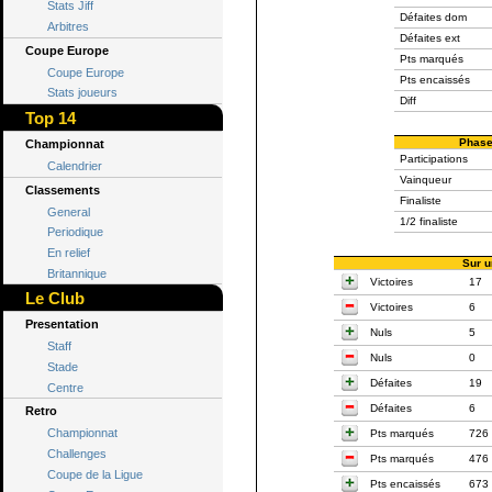
Stats Jiff
Défaites dom
Arbitres
Défaites ext
Coupe Europe
Pts marqués
Coupe Europe
Pts encaissés
Stats joueurs
Diff
Top 14
Phase
Championnat
Participations
Calendrier
Vainqueur
Classements
Finaliste
General
1/2 finaliste
Periodique
En relief
Sur u
Britannique
Victoires
17
Le Club
Victoires
6
Presentation
Nuls
5
Staff
Nuls
0
Stade
Défaites
19
Centre
Défaites
6
Retro
Championnat
Pts marqués
726
Challenges
Pts marqués
476
Coupe de la Ligue
Pts encaissés
673