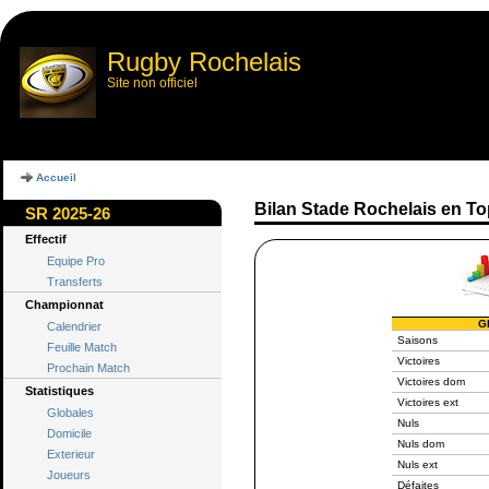
Rugby Rochelais
Site non officiel
Accueil
Bilan Stade Rochelais en To
SR 2025-26
Effectif
Equipe Pro
Transferts
Championnat
G
Calendrier
Saisons
Feuille Match
Victoires
Prochain Match
Victoires dom
Statistiques
Victoires ext
Globales
Nuls
Domicile
Nuls dom
Exterieur
Nuls ext
Joueurs
Défaites