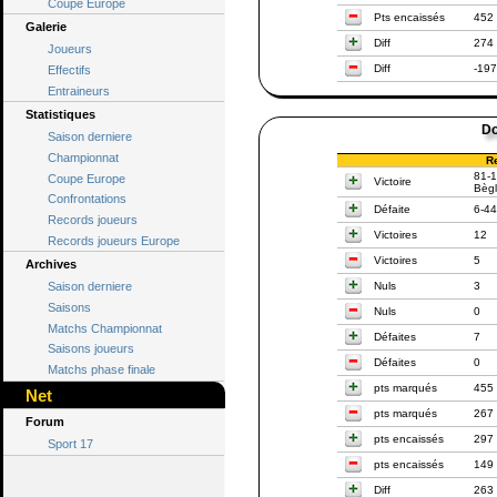
Coupe Europe
Pts encaissés
452
Galerie
Diff
274
Joueurs
Diff
-197
Effectifs
Entraineurs
Statistiques
Do
Saison derniere
Championnat
R
81-1
Coupe Europe
Victoire
Bèg
Confrontations
Défaite
6-44
Records joueurs
Victoires
12
Records joueurs Europe
Victoires
5
Archives
Saison derniere
Nuls
3
Saisons
Nuls
0
Matchs Championnat
Défaites
7
Saisons joueurs
Défaites
0
Matchs phase finale
pts marqués
455
Net
pts marqués
267
Forum
pts encaissés
297
Sport 17
pts encaissés
149
Diff
263